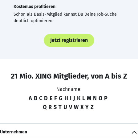
Kostenlos profitieren
Schon als Basis-Mitglied kannst Du Deine Job-Suche
deutlich optimieren.
Jetzt registrieren
21 Mio. XING Mitglieder, von A bis Z
Nachname:
A
B
C
D
E
F
G
H
I
J
K
L
M
N
O
P
Q
R
S
T
U
V
W
X
Y
Z
Unternehmen