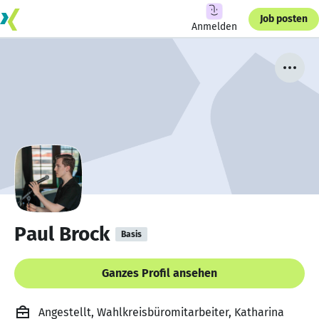
Job posten
Anmelden
Paul Brock
Basis
Ganzes Profil ansehen
Angestellt, Wahlkreisbüromitarbeiter, Katharina