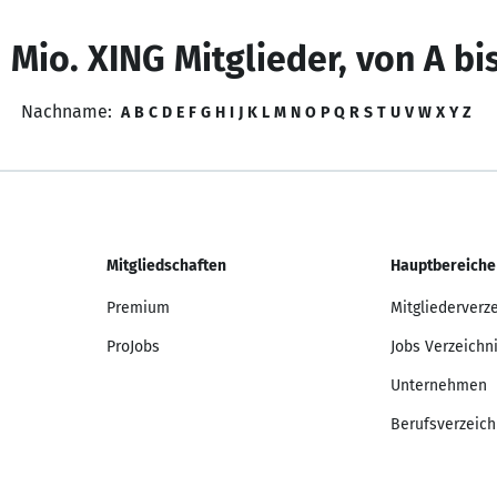
 Mio. XING Mitglieder, von A bi
Nachname:
A
B
C
D
E
F
G
H
I
J
K
L
M
N
O
P
Q
R
S
T
U
V
W
X
Y
Z
Mitgliedschaften
Hauptbereiche
Premium
Mitgliederverz
ProJobs
Jobs Verzeichn
Unternehmen
Berufsverzeich