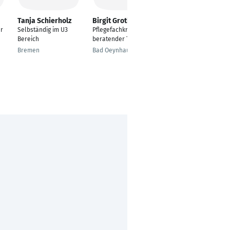
Tanja Schierholz
Birgit Grothe
Matthias Beck
r
Selbständig im U3
Pflegefachkraft in
Einrichtungsleiter
Bereich
beratender Tätigkeit
Eibelstadt
Bremen
Bad Oeynhausen