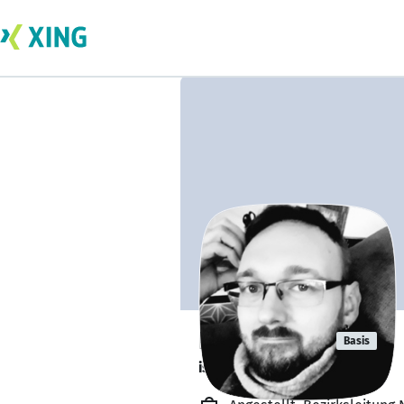
Paul Dörfer
Basis
ist offen für Projekte. 🔎