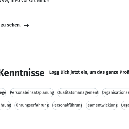
g NRW, BIPG vor Ort GmbH
e zu sehen.
Kenntnisse
Logg Dich jetzt ein, um das ganze Prof
lege
Personaleinsatzplanung
Qualitätsmanagement
Organisations
ührung
Führungserfahrung
Personalführung
Teamentwicklung
Orga