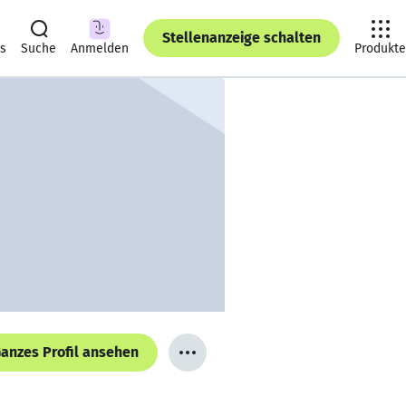
Stellenanzeige schalten
ts
Suche
Anmelden
Produkte
anzes Profil ansehen