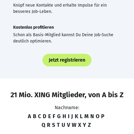
Knüpf neue Kontakte und erhalte Impulse für ein
besseres Job-Leben.
Kostenlos profitieren
Schon als Basis-Mitglied kannst Du Deine Job-Suche
deutlich optimieren.
Jetzt registrieren
21 Mio. XING Mitglieder, von A bis Z
Nachname:
A
B
C
D
E
F
G
H
I
J
K
L
M
N
O
P
Q
R
S
T
U
V
W
X
Y
Z