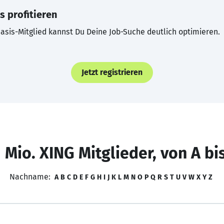
s profitieren
asis-Mitglied kannst Du Deine Job-Suche deutlich optimieren.
Jetzt registrieren
 Mio. XING Mitglieder, von A bi
Nachname:
A
B
C
D
E
F
G
H
I
J
K
L
M
N
O
P
Q
R
S
T
U
V
W
X
Y
Z