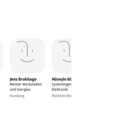
Jens Brakhage
Hüseyin Böyükbas
Hannes Nicolai
Meister Werkstätten
Systemingenieur
Teamleiter für
und Energien
Elektronik
Softwaretest MEB /
MQB AB / MQB A0
Hamburg
Mülheim (Ruhr)
Wolfsburg