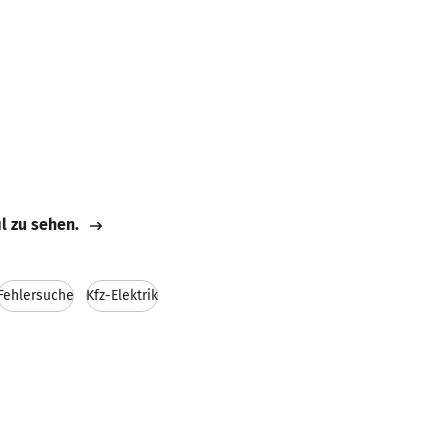
il zu sehen.
Fehlersuche
Kfz-Elektrik