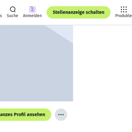
Stellenanzeige schalten
ts
Suche
Anmelden
Produkte
anzes Profil ansehen