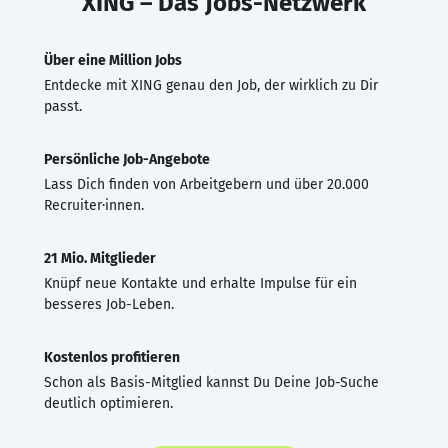
XING – Das Jobs-Netzwerk
Über eine Million Jobs
Entdecke mit XING genau den Job, der wirklich zu Dir
passt.
Persönliche Job-Angebote
Lass Dich finden von Arbeitgebern und über 20.000
Recruiter·innen.
21 Mio. Mitglieder
Knüpf neue Kontakte und erhalte Impulse für ein
besseres Job-Leben.
Kostenlos profitieren
Schon als Basis-Mitglied kannst Du Deine Job-Suche
deutlich optimieren.