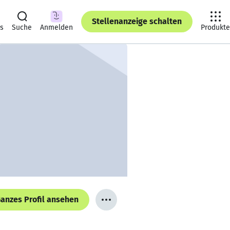
Stellenanzeige schalten
ts
Suche
Anmelden
Produkte
anzes Profil ansehen