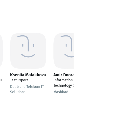
Kseniia Malakhova
Amir Doorandish
Tim Dellas
eu
Test Expert
Information
Business Consultant
Technology (IT)
Deutsche Telekom IT
Haltern am See
Solutions
Mashhad