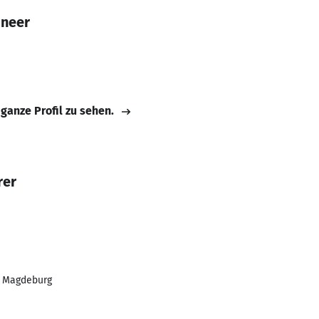
ineer
 ganze Profil zu sehen.
rer
t Magdeburg