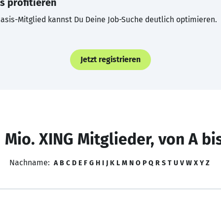
s profitieren
asis-Mitglied kannst Du Deine Job-Suche deutlich optimieren.
Jetzt registrieren
 Mio. XING Mitglieder, von A bi
Nachname:
A
B
C
D
E
F
G
H
I
J
K
L
M
N
O
P
Q
R
S
T
U
V
W
X
Y
Z