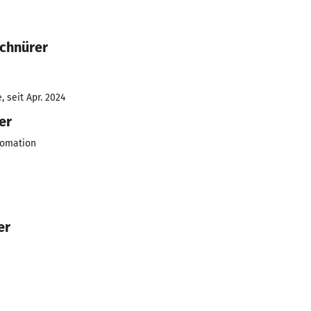
Schnürer
 seit Apr. 2024
er
tomation
er