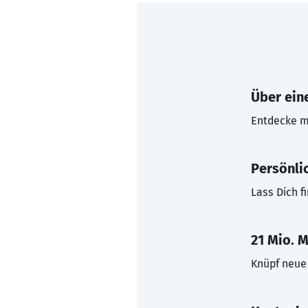
Über eine
Entdecke mi
Persönli
Lass Dich f
21 Mio. M
Knüpf neue 