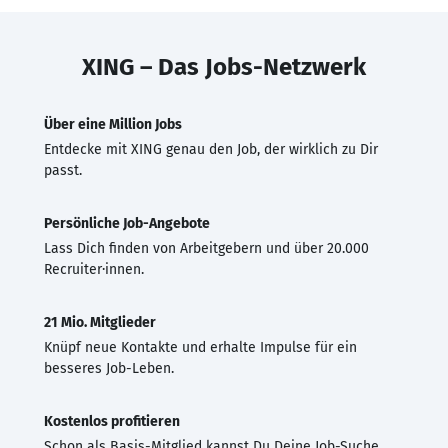
XING – Das Jobs-Netzwerk
Über eine Million Jobs
Entdecke mit XING genau den Job, der wirklich zu Dir
passt.
Persönliche Job-Angebote
Lass Dich finden von Arbeitgebern und über 20.000
Recruiter·innen.
21 Mio. Mitglieder
Knüpf neue Kontakte und erhalte Impulse für ein
besseres Job-Leben.
Kostenlos profitieren
Schon als Basis-Mitglied kannst Du Deine Job-Suche