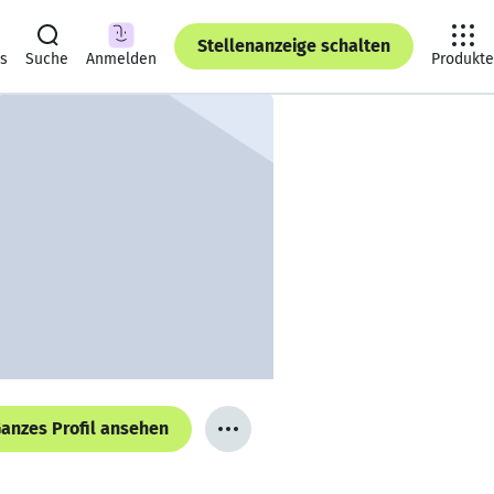
Stellenanzeige schalten
ts
Suche
Anmelden
Produkte
anzes Profil ansehen