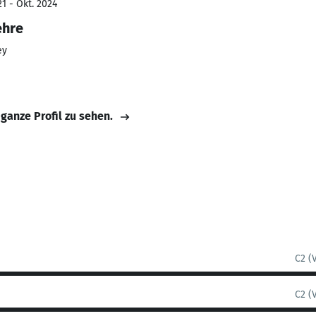
1 - Okt. 2024
ehre
ey
 ganze Profil zu sehen.
C2 (
C2 (