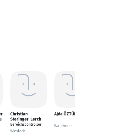
er
Christian
Ajda ÖZTÜRK
Ursula Wunderlich
Steringer-Lerch
ss
---
Übersetzerin, Desktop
Bereichscontroller
Publisher
Waldbrunn
Wiesloch
Lindau