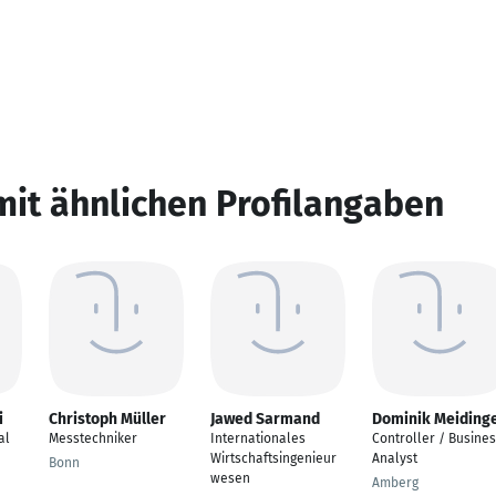
mit ähnlichen Profilangaben
i
Christoph Müller
Jawed Sarmand
Dominik Meiding
al
Messtechniker
Internationales
Controller / Busine
Wirtschaftsingenieur
Analyst
Bonn
wesen
Amberg