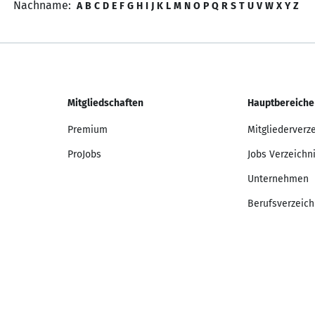
Nachname:
A
B
C
D
E
F
G
H
I
J
K
L
M
N
O
P
Q
R
S
T
U
V
W
X
Y
Z
Mitgliedschaften
Hauptbereiche
Premium
Mitgliederverz
ProJobs
Jobs Verzeichn
Unternehmen
Berufsverzeich