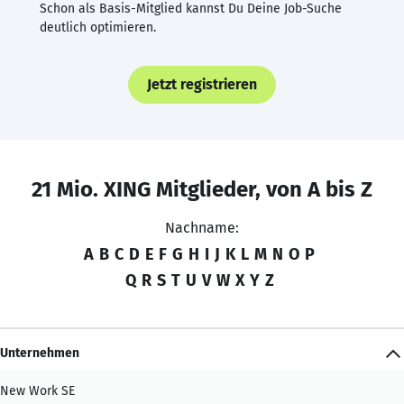
Schon als Basis-Mitglied kannst Du Deine Job-Suche
deutlich optimieren.
Jetzt registrieren
21 Mio. XING Mitglieder, von A bis Z
Nachname:
A
B
C
D
E
F
G
H
I
J
K
L
M
N
O
P
Q
R
S
T
U
V
W
X
Y
Z
Unternehmen
New Work SE