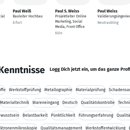
Paul Weiß
Paul S. Weiss
Paul Weiss
ial
Bauleiter Hochbau
Projektleiter Online
Validierungsingenie
Marketing, Social
Erfurt
Neutraubling
Media, Front Office
Köln
Kenntnisse
Logg Dich jetzt ein, um das ganze Prof
ffe
Werkstoffprüfung
Metallographie
Materialprüfung
Schadensa
Materialtechnik
Wareneingang
Deutsch
Qualitätskontrolle
Techn
ewusstsein
Belastbarkeit
Pünktlichkeit
Führungserfahrung
Qualit
ektronenmikroskopie
Qualitätsmanagement
Werkstoffentwicklung