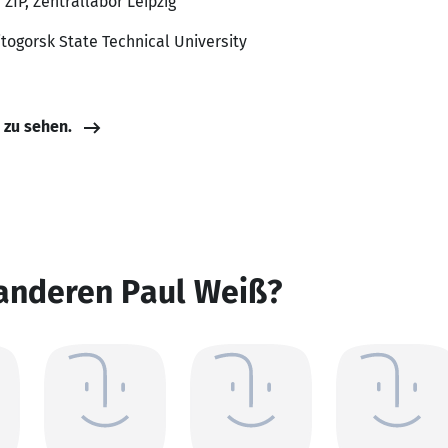
 ZfP, Zentrallabor Leipzig
togorsk State Technical University
e zu sehen.
 anderen Paul Weiß?