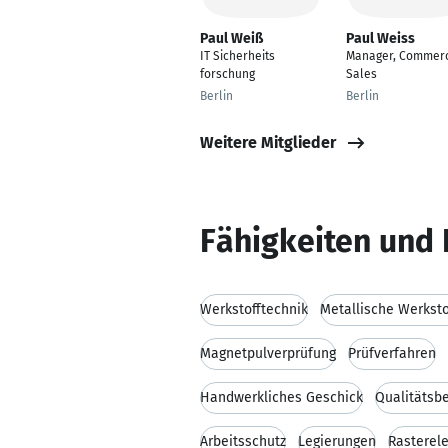
Paul Weiß
Paul Weiss
IT Sicherheits
Manager, Commerc
forschung
Sales
Berlin
Berlin
Weitere Mitglieder
Fähigkeiten und 
Werkstofftechnik
Metallische Werksto
Magnetpulverprüfung
Prüfverfahren
Handwerkliches Geschick
Qualitätsb
Arbeitsschutz
Legierungen
Rasterel