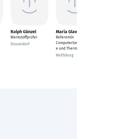
Ralph Günzel
Maria Glavatskikh
Marek Heckters
Werkstoffprüfer
Referentin
Werkstoffprüfer
Computertomographi
Düsseldorf
Bergneustadt
e und Thermographie
Wolfsburg