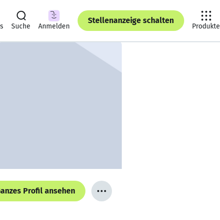
Stellenanzeige schalten
ts
Suche
Anmelden
Produkte
anzes Profil ansehen