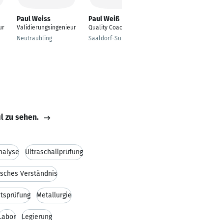
Paul Weiss
Paul Weiß
ur
Validierungsingenieur
Quality Coach
Neutraubling
Saaldorf-Surheim
il zu sehen.
nalyse
Ultraschallprüfung
isches Verständnis
ätsprüfung
Metallurgie
Labor
Legierung