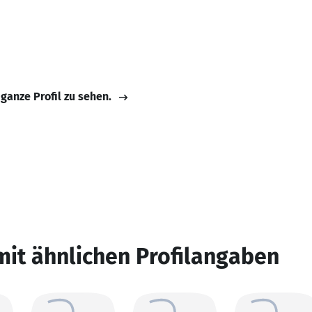
 ganze Profil zu sehen.
mit ähnlichen Profilangaben