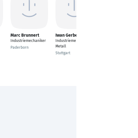
Marc Brunnert
Iwan Gerber
Raphael Greskamp
Industriemechaniker
Industriemeister
---
Metall
Paderborn
Recke
Stuttgart