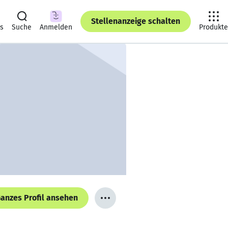
Stellenanzeige schalten
ts
Suche
Anmelden
Produkte
anzes Profil ansehen