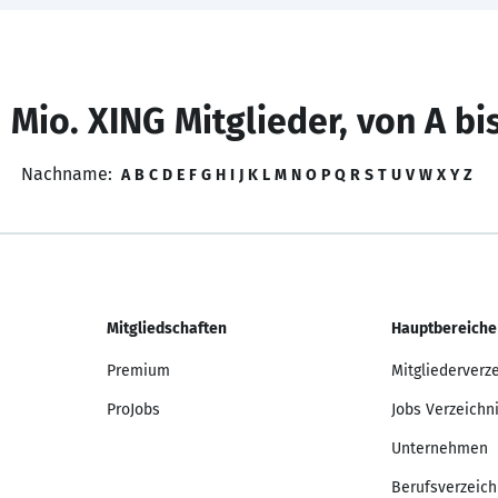
 Mio. XING Mitglieder, von A bi
Nachname:
A
B
C
D
E
F
G
H
I
J
K
L
M
N
O
P
Q
R
S
T
U
V
W
X
Y
Z
Mitgliedschaften
Hauptbereiche
Premium
Mitgliederverz
ProJobs
Jobs Verzeichn
Unternehmen
Berufsverzeich