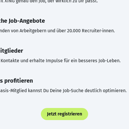
t XING genau den Job, der wirklich zu Dir passt.
che Job-Angebote
inden von Arbeitgebern und über 20.000 Recruiter·innen.
itglieder
Kontakte und erhalte Impulse für ein besseres Job-Leben.
s profitieren
asis-Mitglied kannst Du Deine Job-Suche deutlich optimieren.
Jetzt registrieren