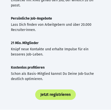
Entdecke mit XING genau den Job, der wirklich zu Dir
passt.
Persönliche Job-Angebote
Lass Dich finden von Arbeitgebern und über 20.000
Recruiter·innen.
21 Mio. Mitglieder
Knüpf neue Kontakte und erhalte Impulse für ein
besseres Job-Leben.
Kostenlos profitieren
Schon als Basis-Mitglied kannst Du Deine Job-Suche
deutlich optimieren.
Jetzt registrieren