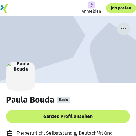
Job posten
Anmelden
Paula Bouda
Basis
Ganzes Profil ansehen
Freiberuflich, Selbstständig, DeutschMitKind