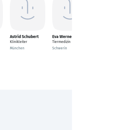
Astrid Schubert
Eva Werner
Gunther Dorn
Klinikleiter
Tiermedizin
Tierarzt
München
Schwerin
Frielendorf