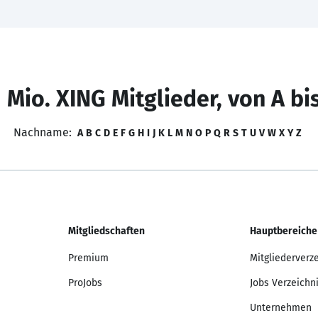
 Mio. XING Mitglieder, von A bi
Nachname:
A
B
C
D
E
F
G
H
I
J
K
L
M
N
O
P
Q
R
S
T
U
V
W
X
Y
Z
Mitgliedschaften
Hauptbereiche
Premium
Mitgliederverz
ProJobs
Jobs Verzeichn
Unternehmen