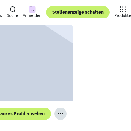
Stellenanzeige schalten
ts
Suche
Anmelden
Produkte
anzes Profil ansehen