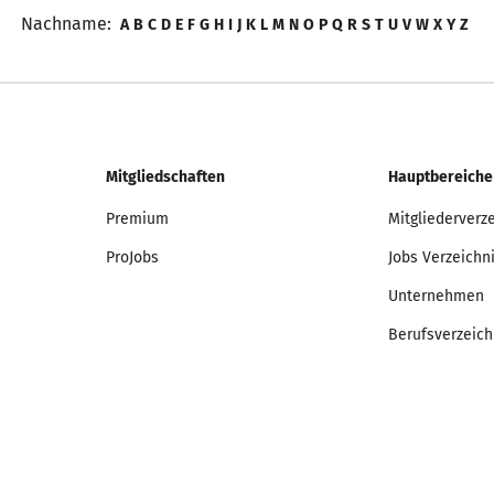
Nachname:
A
B
C
D
E
F
G
H
I
J
K
L
M
N
O
P
Q
R
S
T
U
V
W
X
Y
Z
Mitgliedschaften
Hauptbereiche
Premium
Mitgliederverz
ProJobs
Jobs Verzeichn
Unternehmen
Berufsverzeich