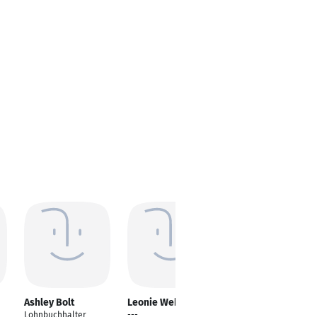
Ashley Bolt
Leonie Weberpals
Sarah Redlin
Lohnbuchhalter
---
Ergotherapeut