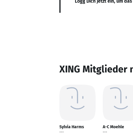
Logg Dich jetzt ein, um das
XING Mitglieder 
Sylvia Harms
A-C Moehle
---
---