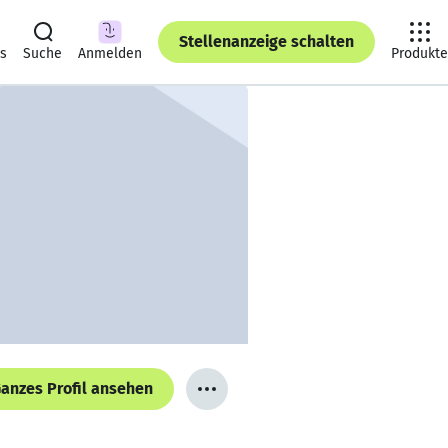
Stellenanzeige schalten
ts
Suche
Anmelden
Produkte
anzes Profil ansehen