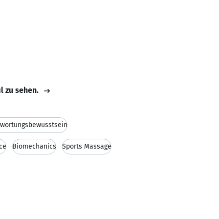
il zu sehen.
twortungsbewusstsein
ce
Biomechanics
Sports Massage