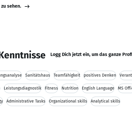
e zu sehen.
Kenntnisse
Logg Dich jetzt ein, um das ganze Prof
ngsanalyse
Sanitätshaus
Teamfähigkeit
positives Denken
Veran
e
Leistungsdiagnostik
Fitness
Nutrition
English Language
MS Offi
gy
Administrative Tasks
Organizational skills
Analytical skills