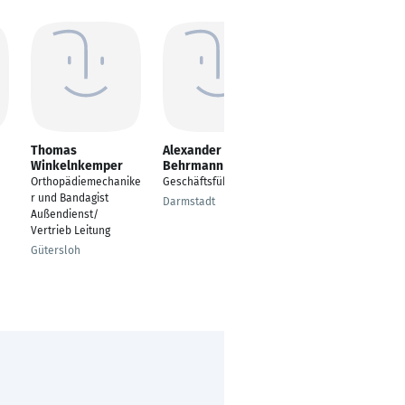
Thomas
Alexander
Volkan Celik
Winkelnkemper
Behrmann
Gesundheitsmanager
Orthopädiemechanike
Geschäftsführer
Neu-Ulm
r und Bandagist
Darmstadt
Außendienst/
Vertrieb Leitung
Gütersloh