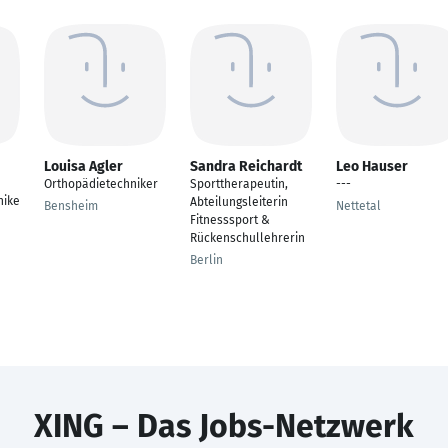
Louisa Agler
Sandra Reichardt
Leo Hauser
Orthopädietechniker
Sporttherapeutin,
---
nike
Abteilungsleiterin
Bensheim
Nettetal
Fitnesssport &
Rückenschullehrerin
Berlin
XING – Das Jobs-Netzwerk