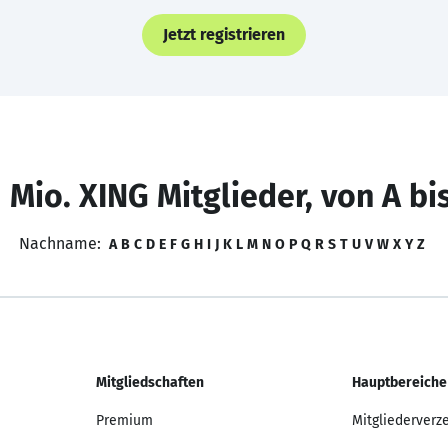
Jetzt registrieren
 Mio. XING Mitglieder, von A bi
Nachname:
A
B
C
D
E
F
G
H
I
J
K
L
M
N
O
P
Q
R
S
T
U
V
W
X
Y
Z
Mitgliedschaften
Hauptbereiche
Premium
Mitgliederverz