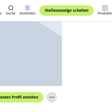
Stellenanzeige schalten
ts
Suche
Anmelden
Produkte
anzes Profil ansehen