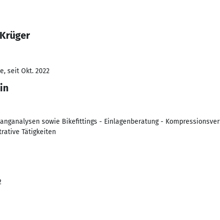
 Krüger
, seit Okt. 2022
in
Ganganalysen sowie Bikefittings - Einlagenberatung - Kompressionsve
rative Tätigkeiten
2