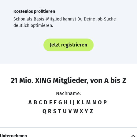
Kostenlos profitieren
Schon als Basis-Mitglied kannst Du Deine Job-Suche
deutlich optimieren.
Jetzt registrieren
21 Mio. XING Mitglieder, von A bis Z
Nachname:
A
B
C
D
E
F
G
H
I
J
K
L
M
N
O
P
Q
R
S
T
U
V
W
X
Y
Z
Unternehmen