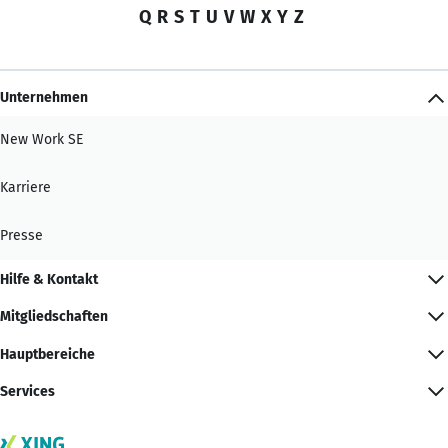
Q
R
S
T
U
V
W
X
Y
Z
Unternehmen
New Work SE
Karriere
Presse
Hilfe & Kontakt
Mitgliedschaften
Hauptbereiche
Services