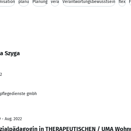
nisation
planu
Planung
vera
Verantwortungsbewusstsein
flex
F
na Szyga
22
pflegedienste gmbh
 - Aug. 2022
ozialpädagogin in THERAPEUTISCHEN / UMA Woh