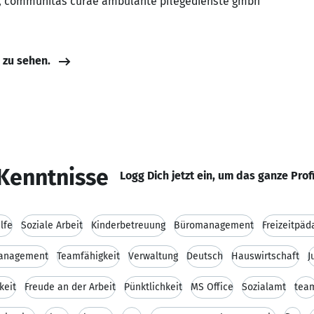
aft, communitas curae ambulante pflegedienste gmbh
e zu sehen.
Kenntnisse
Logg Dich jetzt ein, um das ganze Prof
lfe
Soziale Arbeit
Kinderbetreuung
Büromanagement
Freizeitpäd
management
Teamfähigkeit
Verwaltung
Deutsch
Hauswirtschaft
J
keit
Freude an der Arbeit
Pünktlichkeit
MS Office
Sozialamt
tea