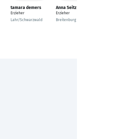
tamara demers
Anna Seitz
Julie Tiemann
Erzieher
Erzieher
Erzieherin
Lahr/Schwarzwald
Breitenburg
Detmold