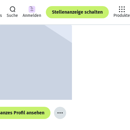
Stellenanzeige schalten
ts
Suche
Anmelden
Produkte
anzes Profil ansehen