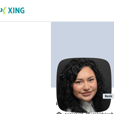
Paulina Szyga
Basis
ist offen für Projekte. 🔎