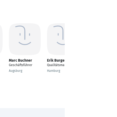
Marc Buchner
Erik Burgemeister
Martin Wenzl
Geschäftsführer
Qualitätsmanager
Selbstständiger
Senior
Augsburg
Hamburg
Projekt-/Programmlei
ter & Energieberater
Kirchberg an der Murr