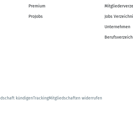
Premium
Mitgliederverz
ProJobs
Jobs Verzeichn
Unternehmen
Berufsverzeich
edschaft kündigen
Tracking
Mitgliedschaften widerrufen