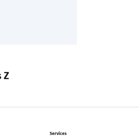
s Z
Services