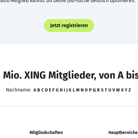
asis-Mitglied kannst Du Deine Job-Suche deutlich optimieren.
Jetzt registrieren
 Mio. XING Mitglieder, von A bi
Nachname:
A
B
C
D
E
F
G
H
I
J
K
L
M
N
O
P
Q
R
S
T
U
V
W
X
Y
Z
Mitgliedschaften
Hauptbereiche