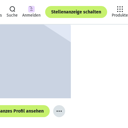
Stellenanzeige schalten
ts
Suche
Anmelden
Produkte
anzes Profil ansehen