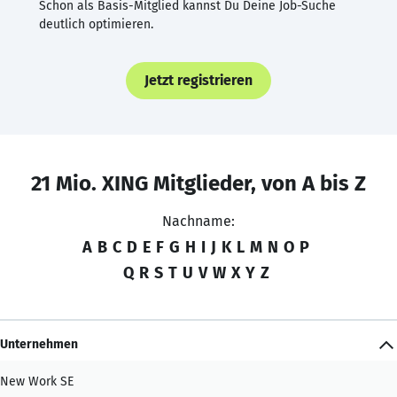
Schon als Basis-Mitglied kannst Du Deine Job-Suche
deutlich optimieren.
Jetzt registrieren
21 Mio. XING Mitglieder, von A bis Z
Nachname:
A
B
C
D
E
F
G
H
I
J
K
L
M
N
O
P
Q
R
S
T
U
V
W
X
Y
Z
Unternehmen
New Work SE