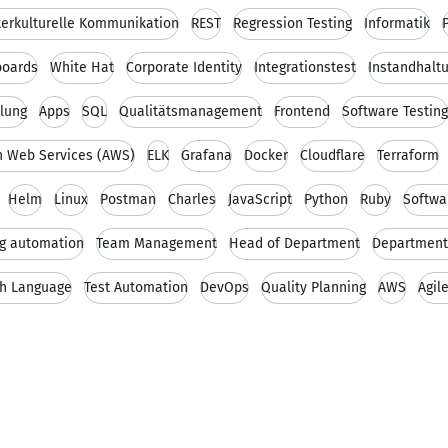
terkulturelle Kommunikation
REST
Regression Testing
Informatik
boards
White Hat
Corporate Identity
Integrationstest
Instandhalt
tlung
Apps
SQL
Qualitätsmanagement
Frontend
Software Testing
 Web Services (AWS)
ELK
Grafana
Docker
Cloudflare
Terraform
Helm
Linux
Postman
Charles
JavaScript
Python
Ruby
Softwa
ng automation
Team Management
Head of Department
Departmen
sh Language
Test Automation
DevOps
Quality Planning
AWS
Agil