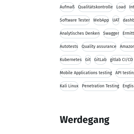
Aufmaß
Qualitätskontrolle
Load
In
Software Tester
WebApp
UAT
dash
Analytisches Denken
Swagger
Ermit
Autotests
Quality assurance
Amazon
Kubernetes
Git
GitLab
gitlab CI/CD
Mobile Applications testing
API testi
Kali Linux
Penetration Testing
Engli
Werdegang