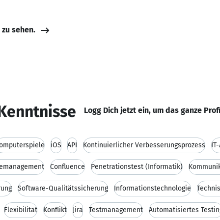
e zu sehen.
Kenntnisse
Logg Dich jetzt ein, um das ganze Prof
omputerspiele
iOS
API
Kontinuierlicher Verbesserungsprozess
IT-
emanagement
Confluence
Penetrationstest (Informatik)
Kommunik
rung
Software-Qualitätssicherung
Informationstechnologie
Technis
Flexibilität
Konflikt
Jira
Testmanagement
Automatisiertes Testin