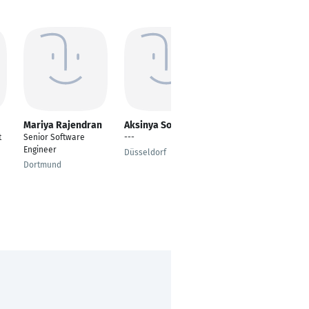
Mariya Rajendran
Aksinya Sokolova
Vikash Verma
t
Senior Software
---
---
Engineer
Düsseldorf
Delhi
Dortmund