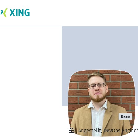
Pavel Konev
Basis
Angestellt, DevOps Engine