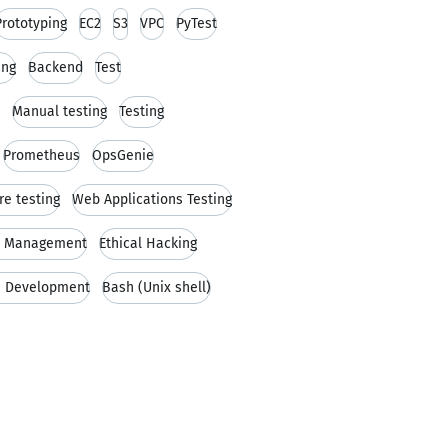
Prototyping
EC2
S3
VPC
PyTest
ung
Backend
Test
Manual testing
Testing
Prometheus
OpsGenie
re testing
Web Applications Testing
t Management
Ethical Hacking
e Development
Bash (Unix shell)