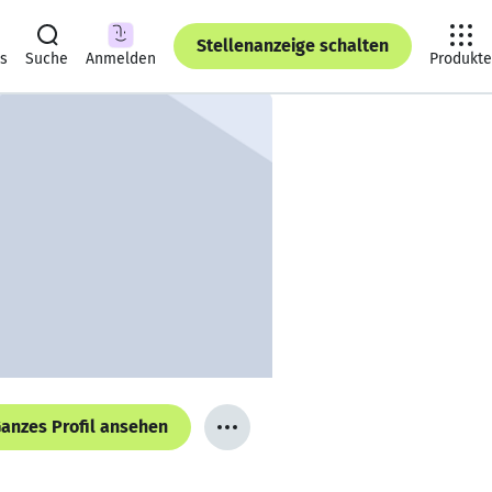
Stellenanzeige schalten
ts
Suche
Anmelden
Produkte
anzes Profil ansehen