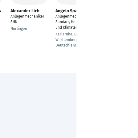
s
Alexander Lich
Angelo Spano
Firat Bekyigit
Anlagenmechaniker
Anlagenmechaniker
der Pfalz
SHK
Sanitär-, Heizungs-
Frankenthal
und Klimatechnik
Nürtingen
Karlsruhe, Baden-
Württemberg,
Deutschland