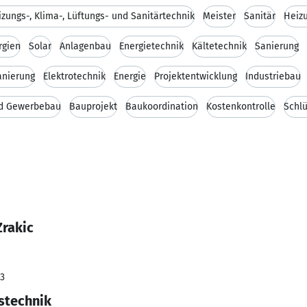
zungs-, Klima-, Lüftungs- und Sanitärtechnik
Meister
Sanitär
Heiz
rgien
Solar
Anlagenbau
Energietechnik
Kältetechnik
Sanierung
anierung
Elektrotechnik
Energie
Projektentwicklung
Industriebau
nd Gewerbebau
Bauprojekt
Baukoordination
Kostenkontrolle
Schlü
Zrakic
23
stechnik