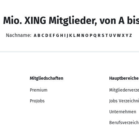
 Mio. XING Mitglieder, von A bi
Nachname:
A
B
C
D
E
F
G
H
I
J
K
L
M
N
O
P
Q
R
S
T
U
V
W
X
Y
Z
Mitgliedschaften
Hauptbereiche
Premium
Mitgliederverz
ProJobs
Jobs Verzeichn
Unternehmen
Berufsverzeich