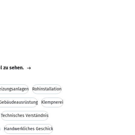
il zu sehen.
eizungsanlagen
Rohinstallation
 Gebäudeausrüstung
Klempnerei
Technisches Verständnis
t
Handwerkliches Geschick