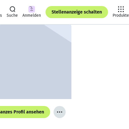
Stellenanzeige schalten
ts
Suche
Anmelden
Produkte
anzes Profil ansehen