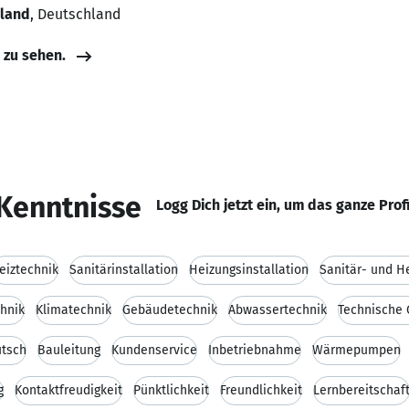
hland
, Deutschland
e zu sehen.
Kenntnisse
Logg Dich jetzt ein, um das ganze Prof
eiztechnik
Sanitärinstallation
Heizungsinstallation
Sanitär- und H
hnik
Klimatechnik
Gebäudetechnik
Abwassertechnik
Technische
tsch
Bauleitung
Kundenservice
Inbetriebnahme
Wärmepumpen
g
Kontaktfreudigkeit
Pünktlichkeit
Freundlichkeit
Lernbereitschaf