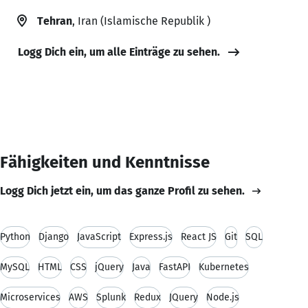
Tehran
, Iran (Islamische Republik )
Logg Dich ein, um alle Einträge zu sehen.
Fähigkeiten und Kenntnisse
Logg Dich jetzt ein, um das ganze Profil zu sehen.
Python
Django
JavaScript
Express.js
React JS
Git
SQL
MySQL
HTML
CSS
jQuery
Java
FastAPI
Kubernetes
Microservices
AWS
Splunk
Redux
JQuery
Node.js