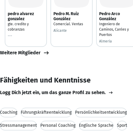
pedro alvarez
Pedro M. Ruiz
Pedro Arco
gonzalez
González
González
gte. credito y
Comercial. Ventas
Ingeniero de
cobranzas
Caminos, Canles y
Alicante
Puertos
---
Almería
Weitere Mitglieder
Fähigkeiten und Kenntnisse
Logg Dich jetzt ein, um das ganze Profil zu sehen.
Coaching
Führungskräfteentwicklung
Persönlichkeitsentwicklung
Stressmanagement
Personal Coaching
Englische Sprache
Sport