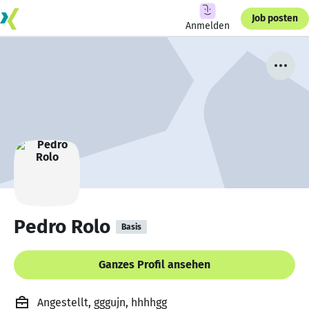
Job posten
Anmelden
Pedro Rolo
Basis
Ganzes Profil ansehen
Angestellt, gggujn, hhhhgg