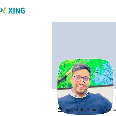
Peeyush Agarwal
Angestellt, Senior Consult