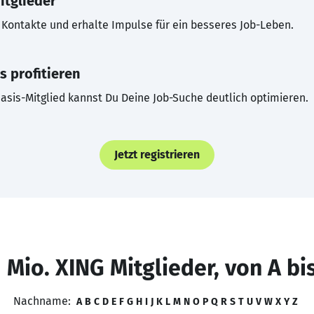
itglieder
Kontakte und erhalte Impulse für ein besseres Job-Leben.
s profitieren
asis-Mitglied kannst Du Deine Job-Suche deutlich optimieren.
Jetzt registrieren
 Mio. XING Mitglieder, von A bi
Nachname:
A
B
C
D
E
F
G
H
I
J
K
L
M
N
O
P
Q
R
S
T
U
V
W
X
Y
Z