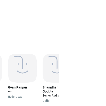
Gyan Ranjan
Shasidhar Reddy
Chiranjiv Jash
Godula
---
---
Senior Auditor
Hyderabad
Kolkata
Delhi