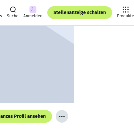
Stellenanzeige schalten
ts
Suche
Anmelden
Produkte
anzes Profil ansehen