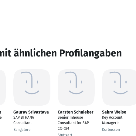
mit ähnlichen Profilangaben
k
Gaurav Srivastava
Carsten Schnieber
Sahra Weise
e
SAP BI HANA
Senior Inhouse
Key Account
Consultant
Consultant for SAP
Managerin
CO-OM
Bangalore
Korbussen
Stuttgart