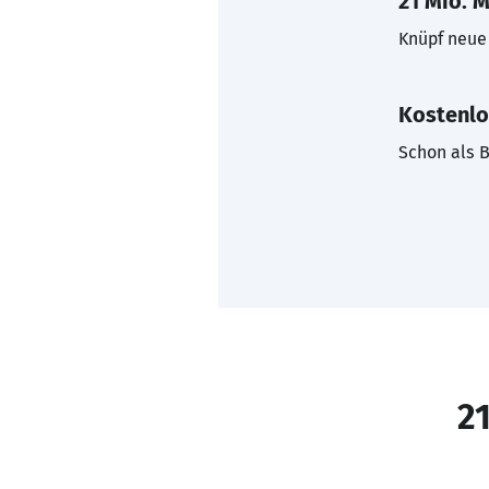
21 Mio. M
Knüpf neue 
Kostenlo
Schon als B
21