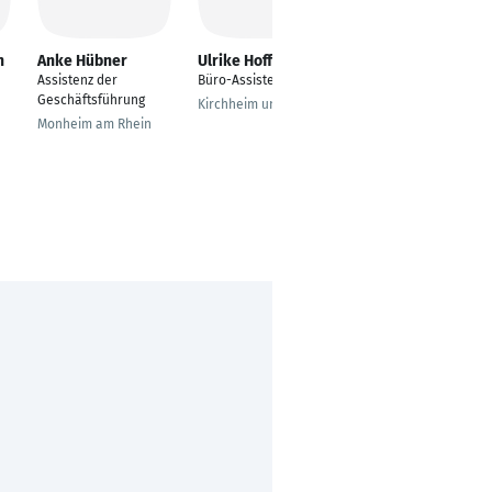
n
Anke Hübner
Ulrike Hoff
Sabrina Lücke
Assistenz der
Büro-Assistenz
Assistenz
Geschäftsführung
Bereichsleitung
Kirchheim unter Teck
Jake*s Casual &
Monheim am Rhein
Jake*s Collection
Düsseldorf