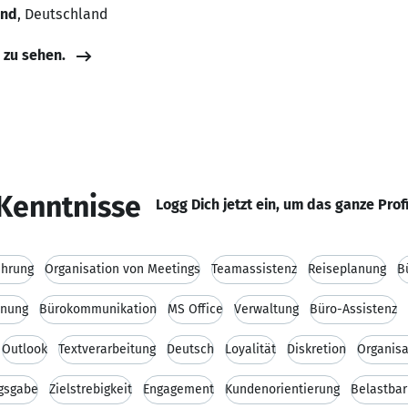
and
, Deutschland
e zu sehen.
Kenntnisse
Logg Dich jetzt ein, um das ganze Prof
ührung
Organisation von Meetings
Teamassistenz
Reiseplanung
B
hnung
Bürokommunikation
MS Office
Verwaltung
Büro-Assistenz
Outlook
Textverarbeitung
Deutsch
Loyalität
Diskretion
Organisa
ngsgabe
Zielstrebigkeit
Engagement
Kundenorientierung
Belastbar