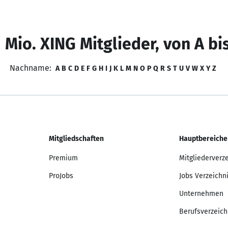
 Mio. XING Mitglieder, von A bi
Nachname:
A
B
C
D
E
F
G
H
I
J
K
L
M
N
O
P
Q
R
S
T
U
V
W
X
Y
Z
Mitgliedschaften
Hauptbereiche
Premium
Mitgliederverz
ProJobs
Jobs Verzeichn
Unternehmen
Berufsverzeich