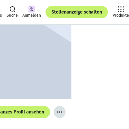
Stellenanzeige schalten
ts
Suche
Anmelden
Produkte
anzes Profil ansehen