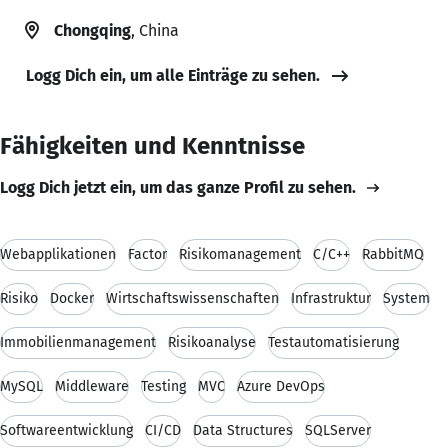
Chongqing
, China
Logg Dich ein, um alle Einträge zu sehen.
Fähigkeiten und Kenntnisse
Logg Dich jetzt ein, um das ganze Profil zu sehen.
Webapplikationen
Factor
Risikomanagement
C/C++
RabbitMQ
Risiko
Docker
Wirtschaftswissenschaften
Infrastruktur
System
Immobilienmanagement
Risikoanalyse
Testautomatisierung
MySQL
Middleware
Testing
MVC
Azure DevOps
Softwareentwicklung
CI/CD
Data Structures
SQLServer