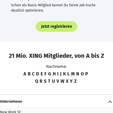
Schon als Basis-Mitglied kannst Du Deine Job-Suche
deutlich optimieren.
Jetzt registrieren
21 Mio. XING Mitglieder, von A bis Z
Nachname:
A
B
C
D
E
F
G
H
I
J
K
L
M
N
O
P
Q
R
S
T
U
V
W
X
Y
Z
Unternehmen
New Work SE