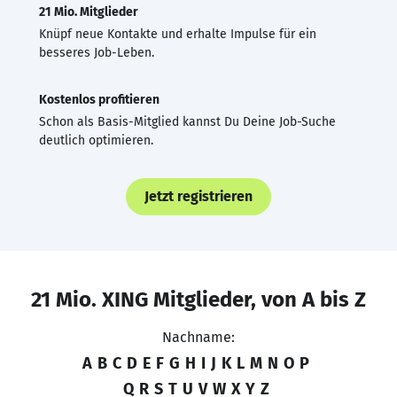
21 Mio. Mitglieder
Knüpf neue Kontakte und erhalte Impulse für ein
besseres Job-Leben.
Kostenlos profitieren
Schon als Basis-Mitglied kannst Du Deine Job-Suche
deutlich optimieren.
Jetzt registrieren
21 Mio. XING Mitglieder, von A bis Z
Nachname:
A
B
C
D
E
F
G
H
I
J
K
L
M
N
O
P
Q
R
S
T
U
V
W
X
Y
Z