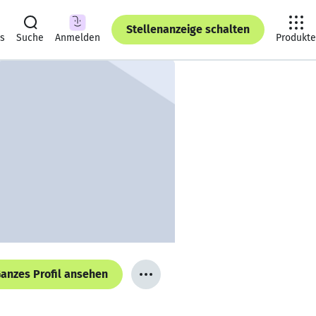
Stellenanzeige schalten
ts
Suche
Anmelden
Produkte
anzes Profil ansehen