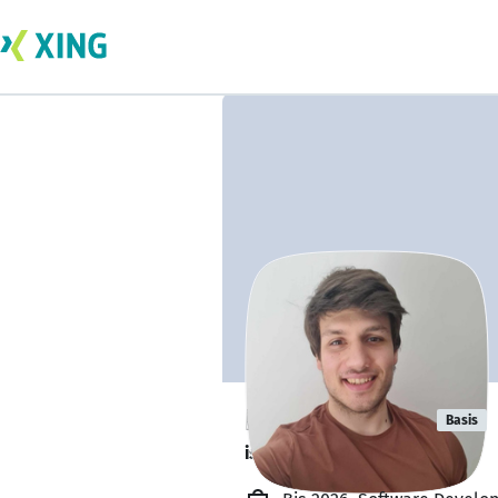
Petar Paskas
Basis
is available. ✅