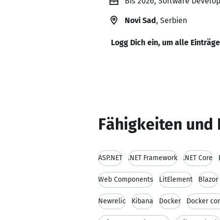
Bis 2026, Software Develop
Novi Sad
, Serbien
Logg Dich ein, um alle Einträg
Fähigkeiten und 
ASP.NET
.NET Framework
.NET Core
Web Components
LitElement
Blazor
Newrelic
Kibana
Docker
Docker c