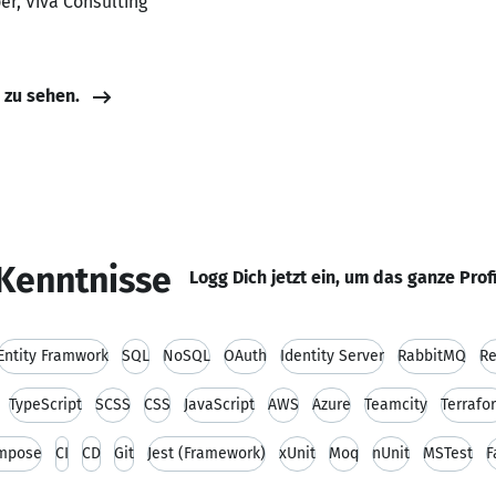
er, Viva Consulting
e zu sehen.
Kenntnisse
Logg Dich jetzt ein, um das ganze Prof
Entity Framwork
SQL
NoSQL
OAuth
Identity Server
RabbitMQ
Re
TypeScript
SCSS
CSS
JavaScript
AWS
Azure
Teamcity
Terrafo
ompose
CI
CD
Git
Jest (Framework)
xUnit
Moq
nUnit
MSTest
F