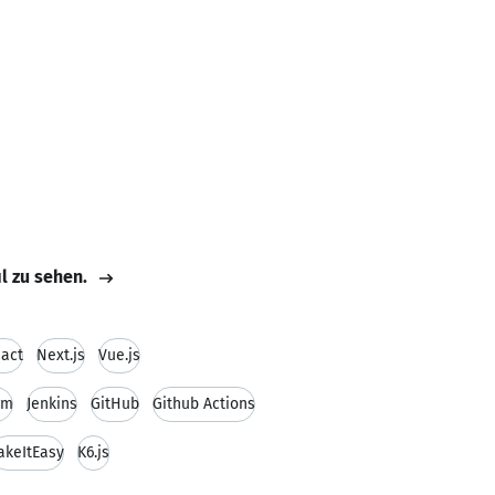
il zu sehen.
act
Next.js
Vue.js
rm
Jenkins
GitHub
Github Actions
akeItEasy
K6.js