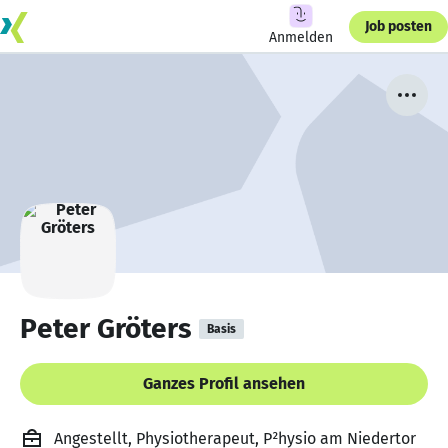
Job posten
Anmelden
Peter Gröters
Basis
Ganzes Profil ansehen
Angestellt, Physiotherapeut, P²hysio am Niedertor