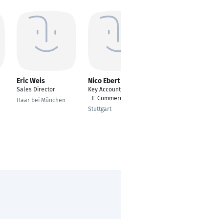
Eric Weis
Nico Ebert
Philipp Goldbach
Sales Director
Key Account Manager
Delivery Manager
- E-Commerce
Haar bei München
Darmstadt
Stuttgart