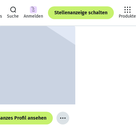
Stellenanzeige schalten
ts
Suche
Anmelden
Produkte
anzes Profil ansehen