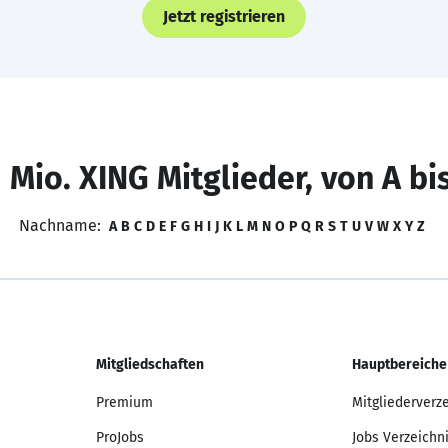
Jetzt registrieren
 Mio. XING Mitglieder, von A bi
Nachname:
A
B
C
D
E
F
G
H
I
J
K
L
M
N
O
P
Q
R
S
T
U
V
W
X
Y
Z
Mitgliedschaften
Hauptbereiche
Premium
Mitgliederverz
ProJobs
Jobs Verzeichn