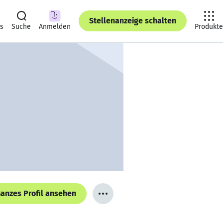
Stellenanzeige schalten
ts
Suche
Anmelden
Produkte
anzes Profil ansehen