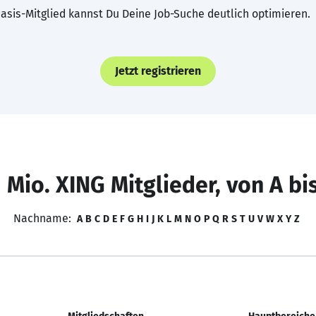
asis-Mitglied kannst Du Deine Job-Suche deutlich optimieren.
Jetzt registrieren
 Mio. XING Mitglieder, von A bi
Nachname:
A
B
C
D
E
F
G
H
I
J
K
L
M
N
O
P
Q
R
S
T
U
V
W
X
Y
Z