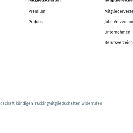
Mitgliedschaften
Hauptbereiche
Premium
Mitgliederverz
ProJobs
Jobs Verzeichn
Unternehmen
Berufsverzeich
edschaft kündigen
Tracking
Mitgliedschaften widerrufen