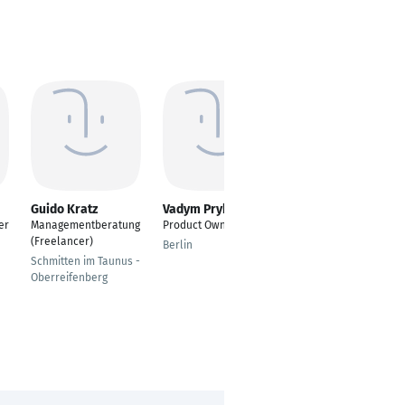
Guido Kratz
Vadym Prykhodko
Michael Müller
er
Managementberatung
Product Owner
Head of Consulting
(Freelancer)
Berlin
Kirchlengern
Schmitten im Taunus -
Oberreifenberg