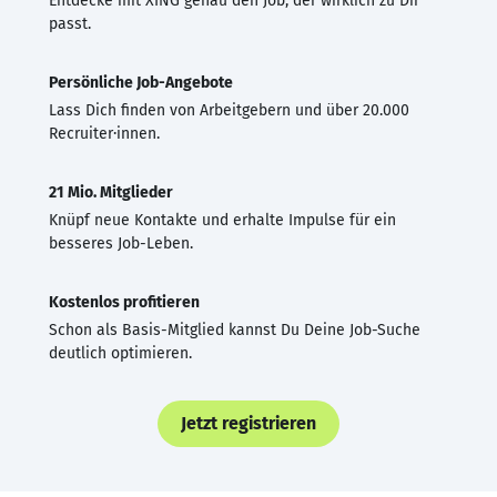
Entdecke mit XING genau den Job, der wirklich zu Dir
passt.
Persönliche Job-Angebote
Lass Dich finden von Arbeitgebern und über 20.000
Recruiter·innen.
21 Mio. Mitglieder
Knüpf neue Kontakte und erhalte Impulse für ein
besseres Job-Leben.
Kostenlos profitieren
Schon als Basis-Mitglied kannst Du Deine Job-Suche
deutlich optimieren.
Jetzt registrieren