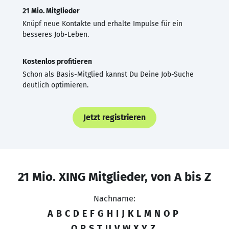
21 Mio. Mitglieder
Knüpf neue Kontakte und erhalte Impulse für ein
besseres Job-Leben.
Kostenlos profitieren
Schon als Basis-Mitglied kannst Du Deine Job-Suche
deutlich optimieren.
Jetzt registrieren
21 Mio. XING Mitglieder, von A bis Z
Nachname:
A
B
C
D
E
F
G
H
I
J
K
L
M
N
O
P
Q
R
S
T
U
V
W
X
Y
Z