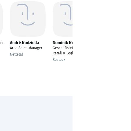
nn
André Kudziella
Dominik Kraus
Jeroen Schouten
Area Sales Manager
Geschäftsleitung
CEO/Sole Proprietor
Retail & Logistik
Nettetal
Greater Zürich Aerea
Rostock