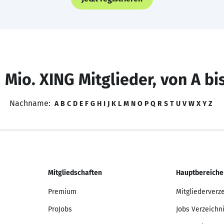
 Mio. XING Mitglieder, von A bi
Nachname:
A
B
C
D
E
F
G
H
I
J
K
L
M
N
O
P
Q
R
S
T
U
V
W
X
Y
Z
Mitgliedschaften
Hauptbereiche
Premium
Mitgliederverz
ProJobs
Jobs Verzeichn