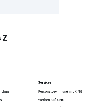
s Z
Services
eichnis
Personalgewinnung mit XING
is
Werben auf XING