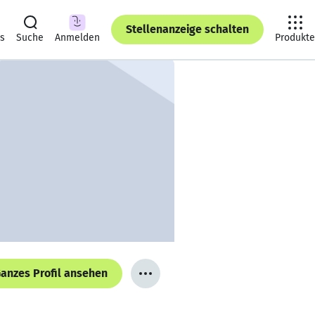
Stellenanzeige schalten
ts
Suche
Anmelden
Produkte
anzes Profil ansehen