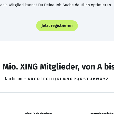
asis-Mitglied kannst Du Deine Job-Suche deutlich optimieren.
Jetzt registrieren
 Mio. XING Mitglieder, von A bi
Nachname:
A
B
C
D
E
F
G
H
I
J
K
L
M
N
O
P
Q
R
S
T
U
V
W
X
Y
Z