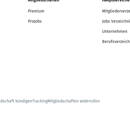
Mitgliedschaften
Hauptbereiche
Premium
Mitgliederverz
ProJobs
Jobs Verzeichn
Unternehmen
Berufsverzeich
edschaft kündigen
Tracking
Mitgliedschaften widerrufen