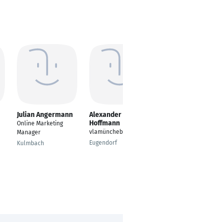
Julian Angermann
Alexander
Filipa Oliveira
Hoffmann
Online Marketing
Digital Content
vlamüncheb
Manager
Creator
Eugendorf
Kulmbach
Monheim am Rhein