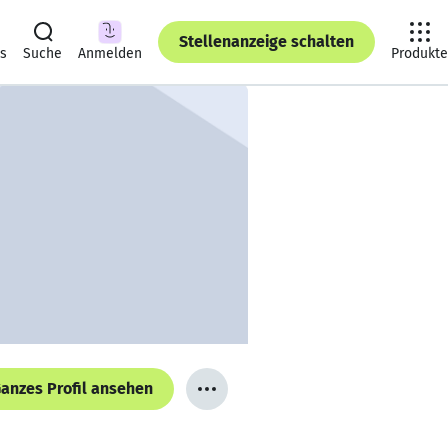
Stellenanzeige schalten
ts
Suche
Anmelden
Produkte
anzes Profil ansehen