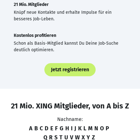
21 Mio. Mitglieder
Knüpf neue Kontakte und erhalte Impulse für ein
besseres Job-Leben.
Kostenlos profitieren
Schon als Basis-Mitglied kannst Du Deine Job-Suche
deutlich optimieren.
Jetzt registrieren
21 Mio. XING Mitglieder, von A bis Z
Nachname:
A
B
C
D
E
F
G
H
I
J
K
L
M
N
O
P
Q
R
S
T
U
V
W
X
Y
Z