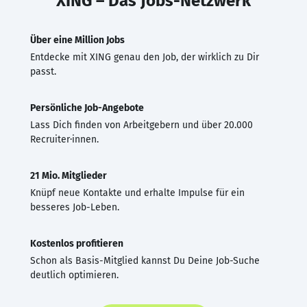
XING – Das Jobs-Netzwerk
Über eine Million Jobs
Entdecke mit XING genau den Job, der wirklich zu Dir
passt.
Persönliche Job-Angebote
Lass Dich finden von Arbeitgebern und über 20.000
Recruiter·innen.
21 Mio. Mitglieder
Knüpf neue Kontakte und erhalte Impulse für ein
besseres Job-Leben.
Kostenlos profitieren
Schon als Basis-Mitglied kannst Du Deine Job-Suche
deutlich optimieren.