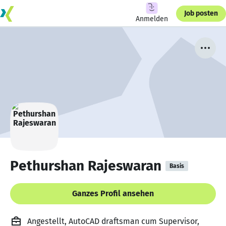
Job posten
Anmelden
Pethurshan Rajeswaran
Basis
Ganzes Profil ansehen
Angestellt, AutoCAD draftsman cum Supervisor,