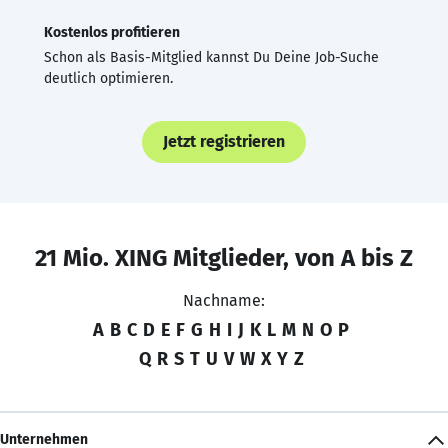
Kostenlos profitieren
Schon als Basis-Mitglied kannst Du Deine Job-Suche
deutlich optimieren.
Jetzt registrieren
21 Mio. XING Mitglieder, von A bis Z
Nachname:
A
B
C
D
E
F
G
H
I
J
K
L
M
N
O
P
Q
R
S
T
U
V
W
X
Y
Z
Unternehmen