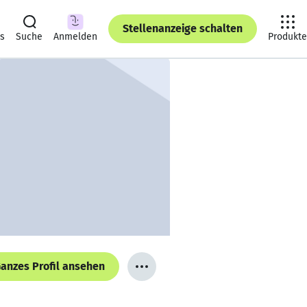
Stellenanzeige schalten
ts
Suche
Anmelden
Produkte
anzes Profil ansehen