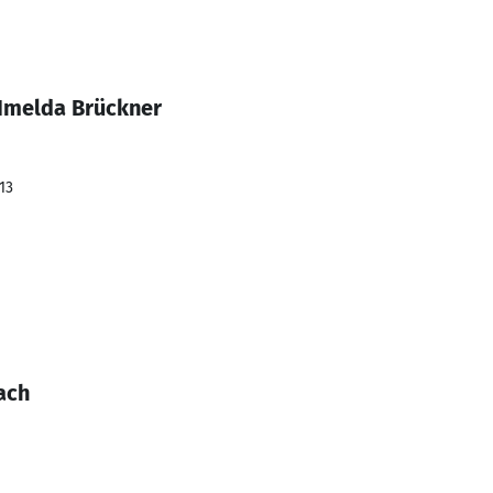
 Imelda Brückner
13
ach