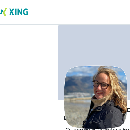
Petra Imelda Brü
ist offen für Projekte. 🔎