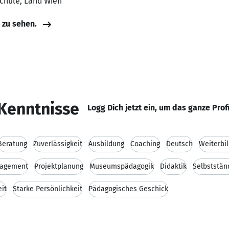
schule, Land Wien
e zu sehen.
Kenntnisse
Logg Dich jetzt ein, um das ganze Prof
Beratung
Zuverlässigkeit
Ausbildung
Coaching
Deutsch
Weiterbi
nagement
Projektplanung
Museumspädagogik
Didaktik
Selbststän
it
Starke Persönlichkeit
Pädagogisches Geschick