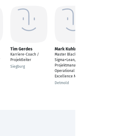
Tim Gerdes
Mark Kuhlmann
Madeleine
Rossbach
Karriere-Coach /
Master Black Belt Six
r
Key-Account-
Projektleiter
Sigma+Lean,
Managerin /
Projektmanager,
Siegburg
Projektmanagerin
Operational
Excellence Manager
Bad Hersfeld
Detmold