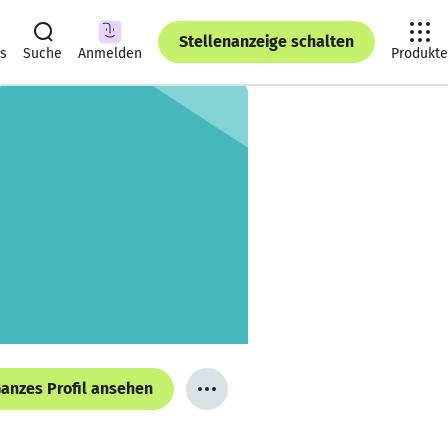
Stellenanzeige schalten
ts
Suche
Anmelden
Produkte
anzes Profil ansehen