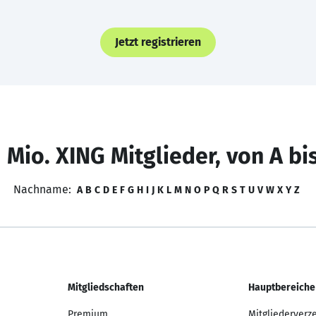
Jetzt registrieren
 Mio. XING Mitglieder, von A bi
Nachname:
A
B
C
D
E
F
G
H
I
J
K
L
M
N
O
P
Q
R
S
T
U
V
W
X
Y
Z
Mitgliedschaften
Hauptbereiche
Premium
Mitgliederverz