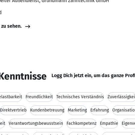
rbeiter Außendienst, Grundmann Zahntechnik GmbH
d
e zu sehen.
Kenntnisse
Logg Dich jetzt ein, um das ganze Prof
elastbarkeit
Freundlichkeit
Technisches Verständnis
Zuverlässigkei
Direktvertrieb
Kundenbetreuung
Marketing
Erfahrung
Organisatio
eit
Verantwortungsbewusstsein
Fachkompetenz
Empathie
Eigenv