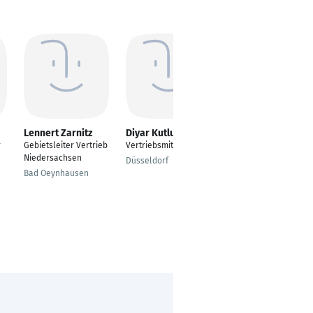
Lennert Zarnitz
Diyar Kutluktemur
Julian Hecht
r
Gebietsleiter Vertrieb
Vertriebsmitarbeiter
Vertriebsmitarbeiter
Niedersachsen
im Außendienst
Düsseldorf
Bad Oeynhausen
Marktredwitz