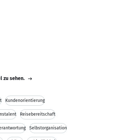
il zu sehen.
t
Kundenorientierung
nstalent
Reisebereitschaft
erantwortung
Selbstorganisation