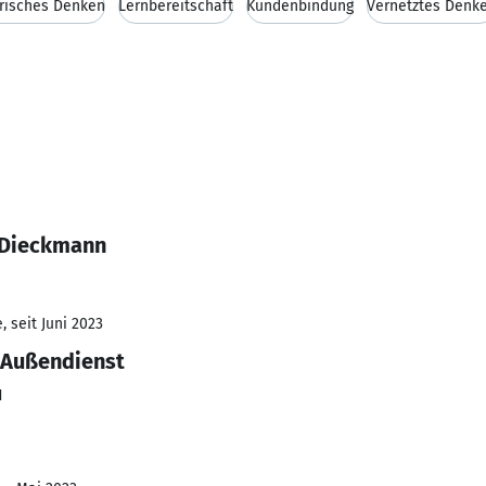
risches Denken
Lernbereitschaft
Kundenbindung
Vernetztes Denk
 Dieckmann
 seit Juni 2023
 Außendienst
H