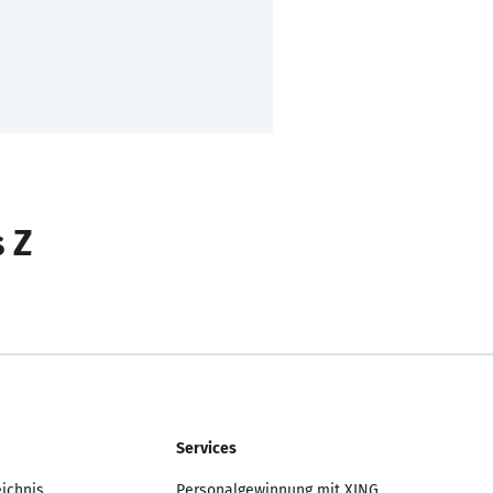
s Z
Services
eichnis
Personalgewinnung mit XING