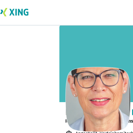
Petra Dieckmann
Ich bin im dentalen Außendien