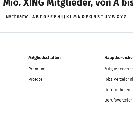
 Mio. XING Mitglieder, von A bi
Nachname:
A
B
C
D
E
F
G
H
I
J
K
L
M
N
O
P
Q
R
S
T
U
V
W
X
Y
Z
Mitgliedschaften
Hauptbereiche
Premium
Mitgliederverz
ProJobs
Jobs Verzeichn
Unternehmen
Berufsverzeich