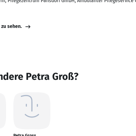
erin, Pflegezentrum Pansdorf GmbH, Ambulanter Pflegeservice 
e zu sehen.
ndere Petra Groß?
Petra Gross