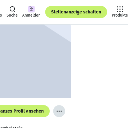
Stellenanzeige schalten
ts
Suche
Anmelden
Produkte
anzes Profil ansehen