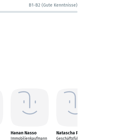
B1-B2 (Gute Kenntnisse)
Hanan Nasso
Natascha Püpke
Frank Panzer
Immobilienkaufmann
Geschäftsführerin
Technischer Vertrieb