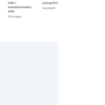
(IHK) /
Leitung Einrichtung
/ Geschäftsführer
Immobilienmakler
Handewitt
Plettenberg
(IHK)
Schlangen