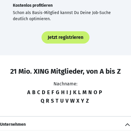
Kostenlos profitieren
Schon als Basis-Mitglied kannst Du Deine Job-Suche
deutlich optimieren.
Jetzt registrieren
21 Mio. XING Mitglieder, von A bis Z
Nachname:
A
B
C
D
E
F
G
H
I
J
K
L
M
N
O
P
Q
R
S
T
U
V
W
X
Y
Z
Unternehmen