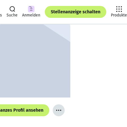
Stellenanzeige schalten
ts
Suche
Anmelden
Produkte
anzes Profil ansehen