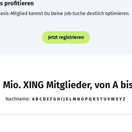
s profitieren
asis-Mitglied kannst Du Deine Job-Suche deutlich optimieren.
Jetzt registrieren
 Mio. XING Mitglieder, von A bi
Nachname:
A
B
C
D
E
F
G
H
I
J
K
L
M
N
O
P
Q
R
S
T
U
V
W
X
Y
Z