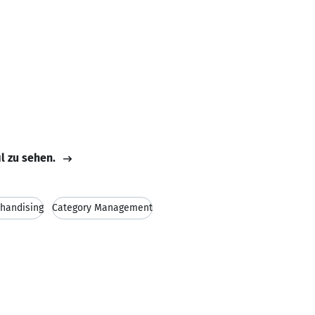
il zu sehen.
chandising
Category Management