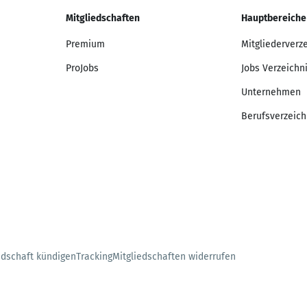
Mitgliedschaften
Hauptbereiche
Premium
Mitgliederverz
ProJobs
Jobs Verzeichn
Unternehmen
Berufsverzeich
edschaft kündigen
Tracking
Mitgliedschaften widerrufen