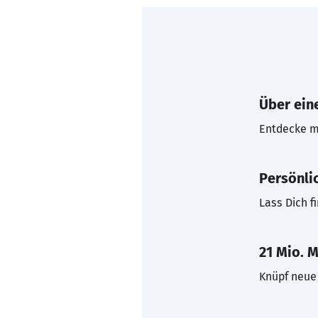
Über eine
Entdecke mi
Persönli
Lass Dich f
21 Mio. M
Knüpf neue 