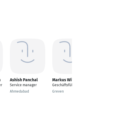
n
Ashish Panchal
Markus Wilhelmy
Christian
Reisinger
er
Service manager
Geschäftsführer
Gebietsleiter
Ahmedabad
Greven
Wiener Neudorf