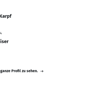
 Karpf
24
iser
 ganze Profil zu sehen.