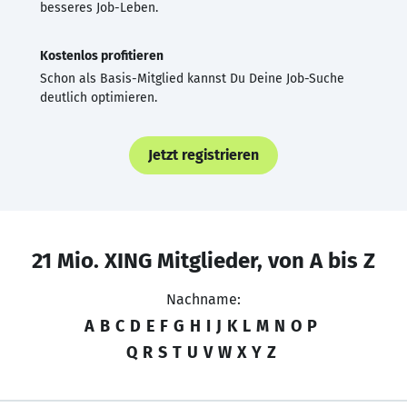
besseres Job-Leben.
Kostenlos profitieren
Schon als Basis-Mitglied kannst Du Deine Job-Suche
deutlich optimieren.
Jetzt registrieren
21 Mio. XING Mitglieder, von A bis Z
Nachname:
A
B
C
D
E
F
G
H
I
J
K
L
M
N
O
P
Q
R
S
T
U
V
W
X
Y
Z