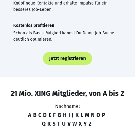
Knüpf neue Kontakte und erhalte Impulse für ein
besseres Job-Leben.
Kostenlos profitieren
Schon als Basis-Mitglied kannst Du Deine Job-Suche
deutlich optimieren.
Jetzt registrieren
21 Mio. XING Mitglieder, von A bis Z
Nachname:
A
B
C
D
E
F
G
H
I
J
K
L
M
N
O
P
Q
R
S
T
U
V
W
X
Y
Z