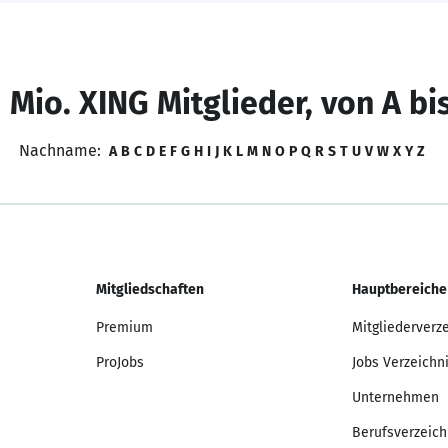
 Mio. XING Mitglieder, von A bi
Nachname:
A
B
C
D
E
F
G
H
I
J
K
L
M
N
O
P
Q
R
S
T
U
V
W
X
Y
Z
Mitgliedschaften
Hauptbereiche
Premium
Mitgliederverz
ProJobs
Jobs Verzeichn
Unternehmen
Berufsverzeich