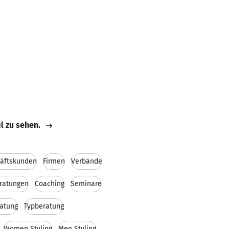
il zu sehen.
äftskunden
Firmen
Verbände
ratungen
Coaching
Seminare
ratung
Typberatung
Women Styling
Men Styling