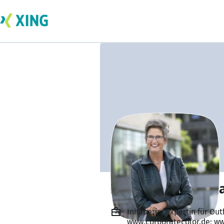
Petra Waldmingh
Inhaberin, Expertin für Out
www.corporatecolor.de; ww