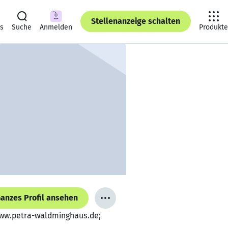
Stellenanzeige schalten
ts
Suche
Anmelden
Produkte
anzes Profil ansehen
, www.petra-waldminghaus.de;