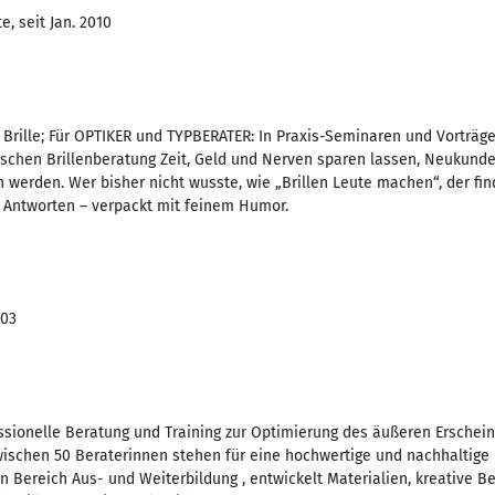
, seit Jan. 2010
Brille; Für OPTIKER und TYPBERATER: In Praxis-Seminaren und Vorträg
ischen Brillenberatung Zeit, Geld und Nerven sparen lassen, Neukun
n werden. Wer bisher nicht wusste, wie „Brillen Leute machen“, der fi
 Antworten – verpackt mit feinem Humor.
003
essionelle Beratung und Training zur Optimierung des äußeren Erschei
nzwischen 50 Beraterinnen stehen für eine hochwertige und nachhaltig
den Bereich Aus- und Weiterbildung , entwickelt Materialien, kreative B