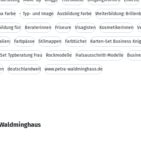
ma Farbe
- Typ- und Image
Ausbildung Farbe
Weiterbildung: Brille
ildung für:
Beraterinnen
Friseure
Visagisten
Kosmetikerinnen
V
alien:
Farbpässe
Stilmappen
Farbtücher
Karten-Set Business Kni
Set Typberatung Frau
Rockmodelle
Halsausschnitt-Modelle
Busine
en
deutschlandweit
www.petra-waldminghaus.de
a Waldminghaus