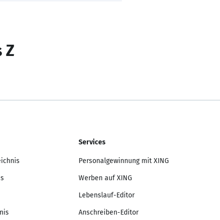
s Z
Services
eichnis
Personalgewinnung mit XING
is
Werben auf XING
Lebenslauf-Editor
nis
Anschreiben-Editor