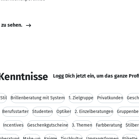
e zu sehen.
Kenntnisse
Logg Dich jetzt ein, um das ganze Prof
Stil
Brillenberatung mit System
1. Zielgruppe
Privatkunden
Gesch
Berufsstarter
Studenten
Optiker
2. Einzelberatungen
Gruppenbe
Incentives
Geschenkgutscheine
3. Themen
Farbberatung
Stilbe
enberatung
Make-up
Knigge
Tischkultur
Umgangsformen
Etikette