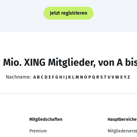
Jetzt registrieren
 Mio. XING Mitglieder, von A bi
Nachname:
A
B
C
D
E
F
G
H
I
J
K
L
M
N
O
P
Q
R
S
T
U
V
W
X
Y
Z
Mitgliedschaften
Hauptbereiche
Premium
Mitgliederverz