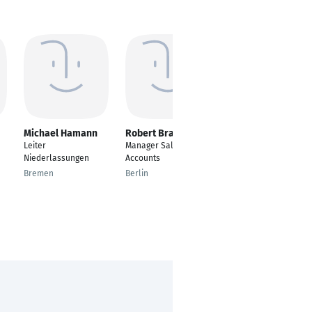
Michael Hamann
Robert Bran
Roland Wieden
Leiter
Manager Sales Top
Arbeitsvorbereiter
Niederlassungen
Accounts
QMB QMA
Bremen
Berlin
Güsten