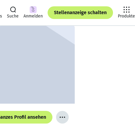
Stellenanzeige schalten
ts
Suche
Anmelden
Produkte
anzes Profil ansehen